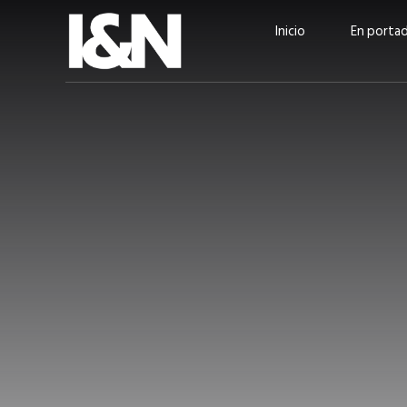
Inicio
En porta
Guatehuevo: medio siglo
“La sostenibilid
produciendo la proteína
el centro de Cer
más accesible para los
Ambev Guatema
guatemaltecos
Ricardo Urteaga
ACTUALIDAD
EN PORTADA
julio 2026
EN PORTADA
mayo 202