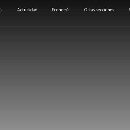
da
Actualidad
Economía
Otras secciones
“Invertir con propósito:
ad está en
cómo CBC impulsa su
Elizabeth S
vecería
crecimiento industrial a
mujeres po
la» –
través de la innovación y la
abrirnos p
sostenibilidad”
propios mé
6
EN PORTADA
abril 2026
EN PORTADA