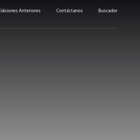
Ediciones Anteriores
Contáctanos
Buscador
uárez: “Las
Lucas Martínez Paz: “En
demos liderar y
tecnología, hay que invertir
aso por nuestros
con inteligencia, no por
ritos”
moda”
marzo 2026
EN PORTADA
febrero 2026