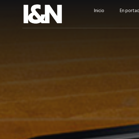
Inicio
En porta
Guatehuevo: medio siglo
“La sostenibilid
produciendo la proteína
el centro de Cer
más accesible para los
Ambev Guatema
guatemaltecos
Ricardo Urteaga
ACTUALIDAD
EN PORTADA
julio 2026
EN PORTADA
mayo 202