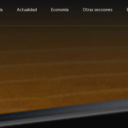
da
Actualidad
Economía
Otras secciones
“Invertir con propósito:
ad está en
cómo CBC impulsa su
Elizabeth S
vecería
crecimiento industrial a
mujeres po
la» –
través de la innovación y la
abrirnos p
sostenibilidad”
propios mé
6
EN PORTADA
abril 2026
EN PORTADA