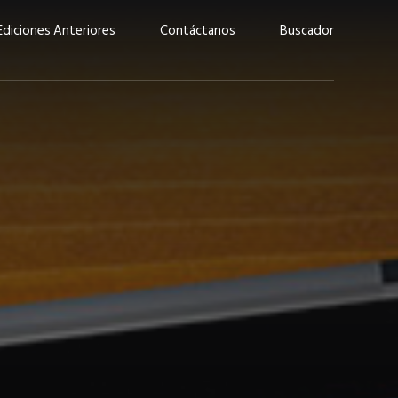
Ediciones Anteriores
Contáctanos
Buscador
uárez: “Las
Lucas Martínez Paz: “En
demos liderar y
tecnología, hay que invertir
aso por nuestros
con inteligencia, no por
ritos”
moda”
marzo 2026
EN PORTADA
febrero 2026