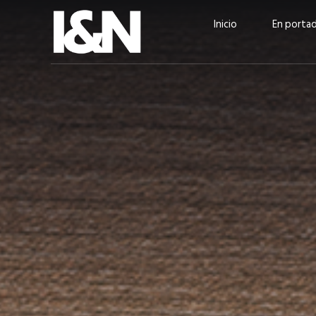
Inicio
En porta
Guatehuevo: medio siglo
“La sostenibilid
produciendo la proteína
el centro de Cer
más accesible para los
Ambev Guatema
guatemaltecos
Ricardo Urteaga
ACTUALIDAD
EN PORTADA
julio 2026
EN PORTADA
mayo 202