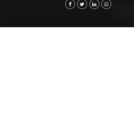
ación del virus
 como en las
 me da esperanza
ación en
cios. Los
lud de las
tes tienen
os clientes. Los