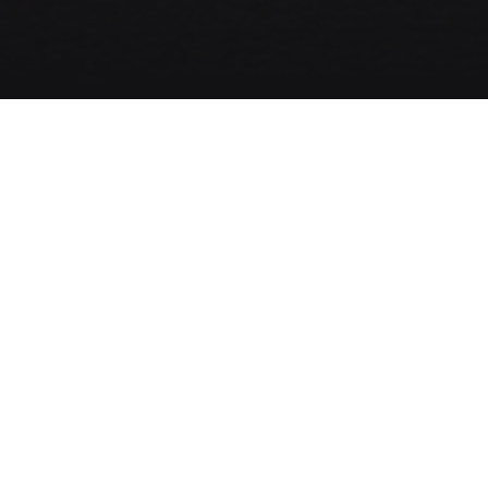
s de COVID-19 es fácil enfocar lo negativo, pues la propag
ndo un efecto devastador en la salud de las personas, así
, en consecuencia, en la economía familiar. Sin embargo,
ividad de personas y empresas que está provocando innov
ios.
s de cómo se están enfrentando los desafíos de los nego
 implementado protocolos de seguridad para cuidar la sa
freciendo servicio
online
para las compras. Los restauran
 a domicilio, respuesta que ha sido muy bien recibida por l