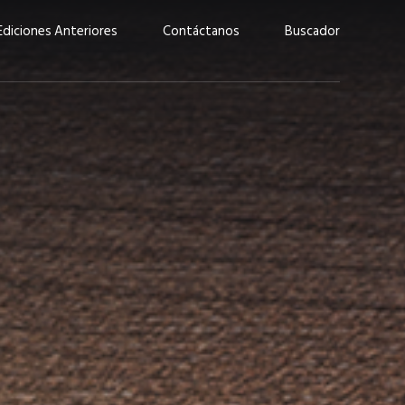
Ediciones Anteriores
Contáctanos
Buscador
uárez: “Las
Lucas Martínez Paz: “En
demos liderar y
tecnología, hay que invertir
aso por nuestros
con inteligencia, no por
ritos”
moda”
marzo 2026
EN PORTADA
febrero 2026