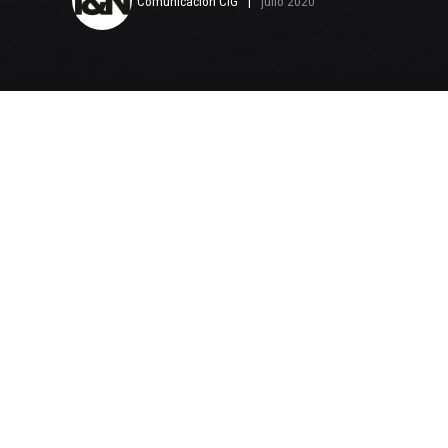
Comunicación CIG
julio 2020
E
n estos día
está tenie
empresas y
observar la creat
productos y servic
Hay varios ejemplo
supermercados han
personas y están o
disponible servicio