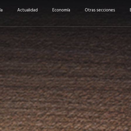
da
Actualidad
Economía
Otras secciones
“Invertir con propósito:
ad está en
cómo CBC impulsa su
Elizabeth S
vecería
crecimiento industrial a
mujeres po
la» –
través de la innovación y la
abrirnos p
sostenibilidad”
propios mé
6
EN PORTADA
abril 2026
EN PORTADA