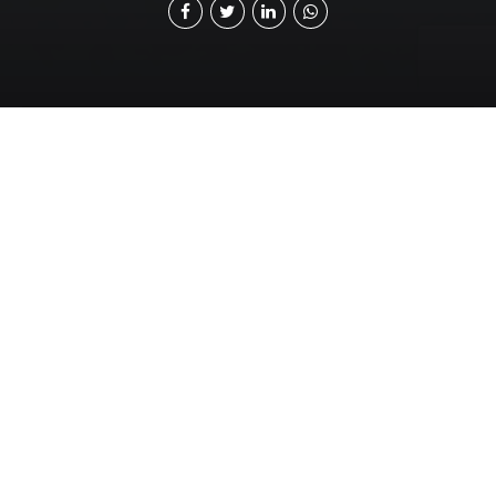
L
os Métodos Alternativos de Resolución de
Conflictos (MARCs) son tesoros escondidos a
plena luz del día. No son secretos ni tampoco
particularmente complejos ni difíciles de acceder. Pero
en Guatemala, quizás por la poca cultura de resolución
de conflictos, son rarísimamente aprovechados.
Lo principal que se debe tener en cuenta es que
existen varios MARCs y dependiendo del tipo de
controversia, uno puede resultar más efectivo que
otro. Para mala fortuna de los clientes, los abogados