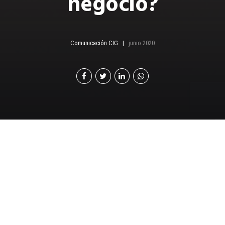
negocio?
Comunicación CIG
junio 2020
C
ambiar el modelo de negocio implica
modificar sustancialmente las bases, lo que
obliga a renovar todos o la mayoría de los
procesos que se integran para crear, proporcionar y
capturar valor. Para las empresas que necesitan este
cambio hay diversas metodologías que ayudan a