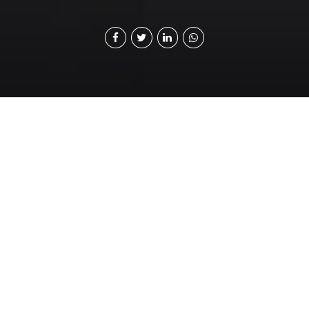
El COVID-19 preocupa a la
humanidad, pero a la vez
ha dado paso a nuevas
dinámicas de trabajo,
unión familiar y
globalización.
E
l mundo está atravesando una situación compleja, un