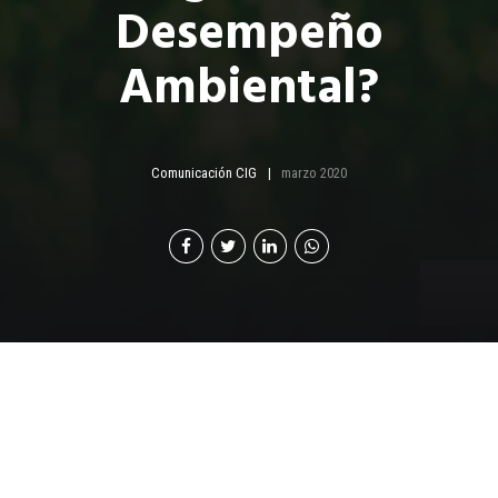
Desempeño
Ambiental?
Comunicación CIG
marzo 2020
E
n mayo 2018 el Centro Guatemalteco de
Producción más Limpia (CGP+L) con el apoyo
de Cámara de Industria de Guatemala (CIG),
lanzó el Programa de Desempeño Ambiental que tiene