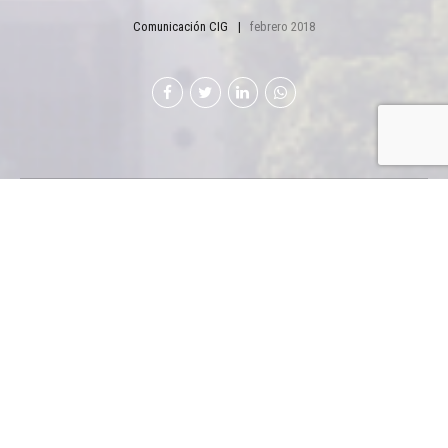
Comunicación CIG
febrero 2018
Capacitan a pilotos
Con el objetivo de
promover la
seguridad vial,
resguardar a las
familias
guatemaltecas y garantizar la calidad en la entrega de