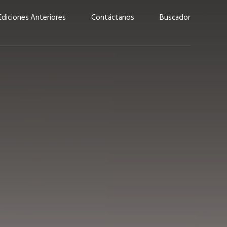
Ediciones Anteriores
Contáctanos
Buscador
uárez: “Las
Lucas Martínez Paz: “En
demos liderar y
tecnología, hay que invertir
aso por nuestros
con inteligencia, no por
ritos”
moda”
marzo 2026
EN PORTADA
febrero 2026