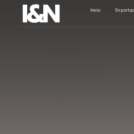
Inicio
En porta
Guatehuevo: medio siglo
“La sostenibilid
produciendo la proteína
el centro de Cer
más accesible para los
Ambev Guatema
guatemaltecos
Ricardo Urteaga
ACTUALIDAD
EN PORTADA
julio 2026
EN PORTADA
mayo 202