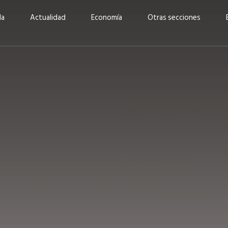
da
Actualidad
Economía
Otras secciones
“Invertir con propósito:
ad está en
cómo CBC impulsa su
Elizabeth S
vecería
crecimiento industrial a
mujeres po
la» –
través de la innovación y la
abrirnos p
sostenibilidad”
propios mé
6
EN PORTADA
abril 2026
EN PORTADA