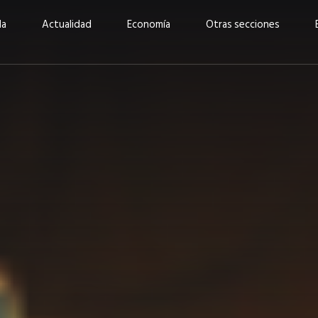
da
Actualidad
Economía
Otras secciones
“Invertir con propósito:
ad está en
cómo CBC impulsa su
Elizabeth S
vecería
crecimiento industrial a
mujeres po
la» –
través de la innovación y la
abrirnos p
sostenibilidad”
propios mé
6
EN PORTADA
abril 2026
EN PORTADA