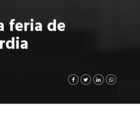
 feria de
rdia