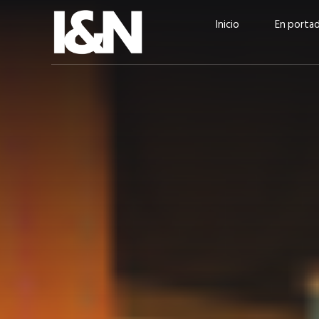
Inicio
En porta
Guatehuevo: medio siglo
“La sostenibilid
produciendo la proteína
el centro de Cer
más accesible para los
Ambev Guatema
guatemaltecos
Ricardo Urteaga
ACTUALIDAD
EN PORTADA
julio 2026
EN PORTADA
mayo 202