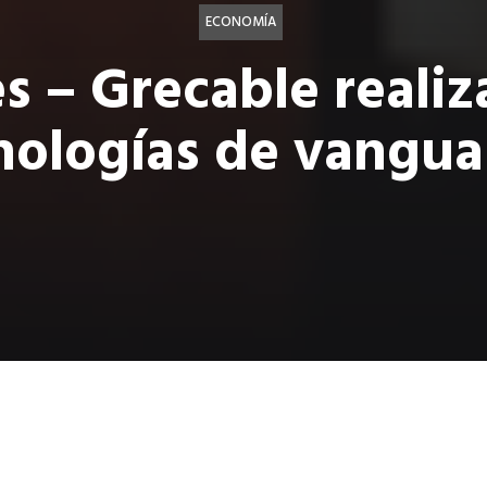
ECONOMÍA
s – Grecable realiza
nologías de vangua
e realiza feria de
ogías de vanguardia