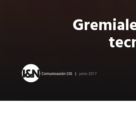
Gremiale
tec
Comunicación CIG
junio 2017
Grecabl
tecnol