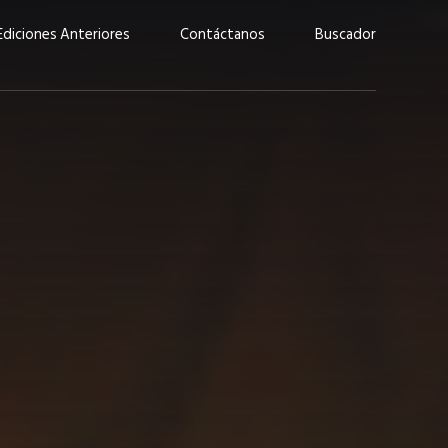
Ediciones Anteriores
Contáctanos
Buscador
uárez: “Las
Lucas Martínez Paz: “En
demos liderar y
tecnología, hay que invertir
aso por nuestros
con inteligencia, no por
ritos”
moda”
marzo 2026
EN PORTADA
febrero 2026