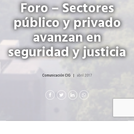
Foro – Sectores
público y privado
avanzan en
seguridad y justicia
Comunicación CIG
abril 2017