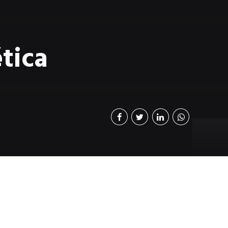
tica
e 