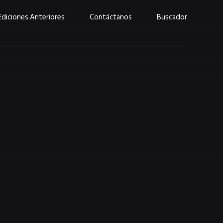
Ediciones Anteriores
Contáctanos
Buscador
uárez: “Las
Lucas Martínez Paz: “En
demos liderar y
tecnología, hay que invertir
aso por nuestros
con inteligencia, no por
ritos”
moda”
marzo 2026
EN PORTADA
febrero 2026