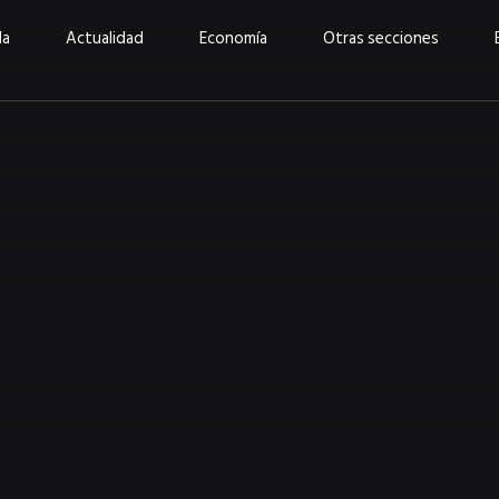
da
Actualidad
Economía
Otras secciones
“Invertir con propósito:
ad está en
cómo CBC impulsa su
Elizabeth S
vecería
crecimiento industrial a
mujeres po
la» –
través de la innovación y la
abrirnos p
sostenibilidad”
propios mé
6
EN PORTADA
abril 2026
EN PORTADA