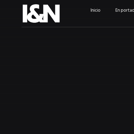
Inicio
En porta
Guatehuevo: medio siglo
“La sostenibilid
produciendo la proteína
el centro de Cer
más accesible para los
Ambev Guatema
guatemaltecos
Ricardo Urteaga
ACTUALIDAD
EN PORTADA
julio 2026
EN PORTADA
mayo 202