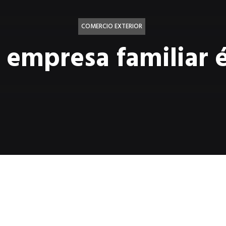
COMERCIO EXTERIOR
 empresa familiar é
Luna Rivara / Socio - Fundador de Corporat
Leaders / www.cgl.com.gt