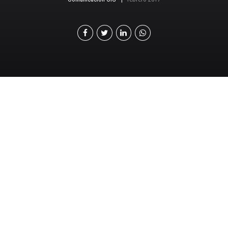
Cada año, la consultora
Daphne Kasriel-Alexander de
la empresa de investigación
de mercado global
Euromonitor International,
publica las diez principales
tendencias que definirán a
los consumidores a nivel