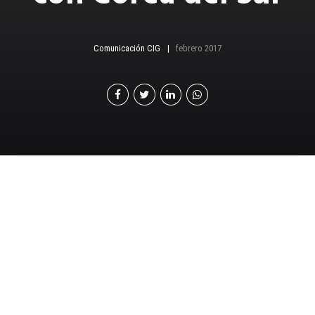
Comunicación CIG
febrero 2017
Cámara de Industria de
Guatemala ha acompañado y
apoyado oportunamente a
nuestros socios y
autoridades
gubernamentales.