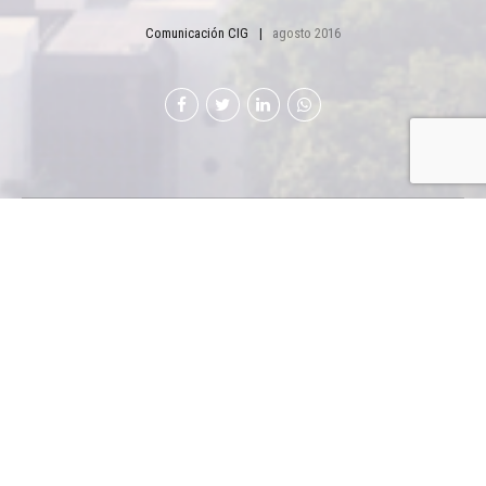
Comunicación CIG
agosto 2016
El síndrome de
Coriolano
La obra de Plutarco “Vidas
paralelas de nobles griegos y