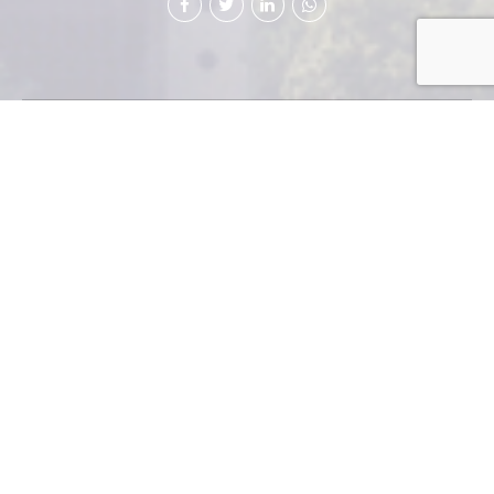
¿Justicia pronta y
cumplida?
Javier Zepeda
Director Ejecutivo
Cámara de Industria de Guatemala