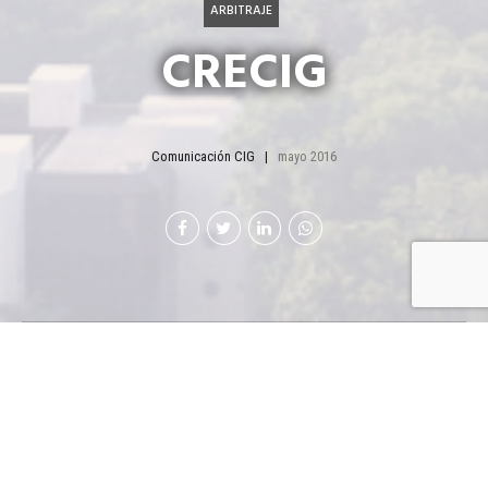
ARBITRAJE
CRECIG
Comunicación CIG
mayo 2016
Entregan Guía del ICCA
para la interpretación
de la convención sobre