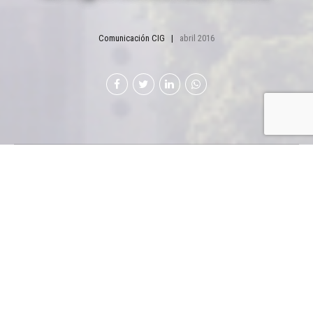
Comunicación CIG
abril 2016
Cementos Progreso
Entre las empresas más éticas
En Nueva York, el Ethisphere
Institute nombró por tercer año
consecutivo a Cementos