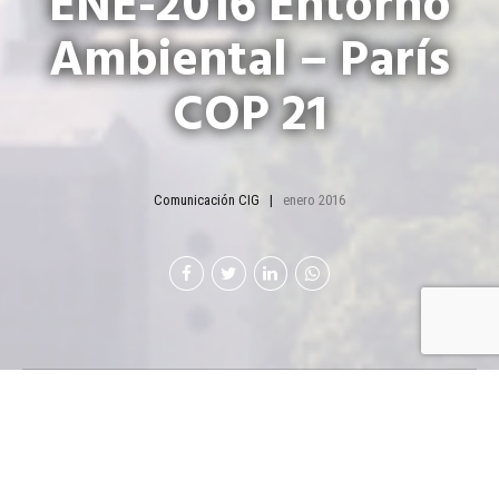
ENE-2016 Entorno
Ambiental – París
COP 21
Comunicación CIG
enero 2016
París COP 21