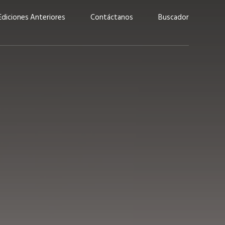
Ediciones Anteriores
Contáctanos
Buscador
uárez: “Las
Lucas Martínez Paz: “En
demos liderar y
tecnología, hay que invertir
aso por nuestros
con inteligencia, no por
ritos”
moda”
marzo 2026
EN PORTADA
febrero 2026