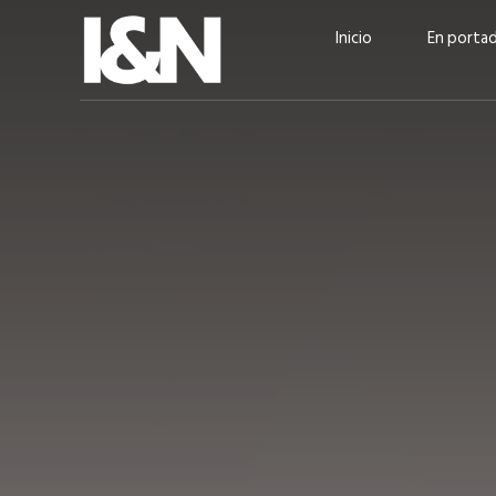
Inicio
En porta
Guatehuevo: medio siglo
“La sostenibilid
produciendo la proteína
el centro de Cer
más accesible para los
Ambev Guatema
guatemaltecos
Ricardo Urteaga
ACTUALIDAD
EN PORTADA
julio 2026
EN PORTADA
mayo 202