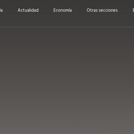
da
Actualidad
Economía
Otras secciones
“Invertir con propósito:
ad está en
cómo CBC impulsa su
Elizabeth S
vecería
crecimiento industrial a
mujeres po
la» –
través de la innovación y la
abrirnos p
sostenibilidad”
propios mé
6
EN PORTADA
abril 2026
EN PORTADA