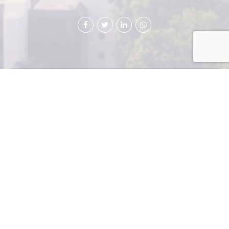
En un
evento
realizado en
la Casa
Presidencial, la empresa Z Gas entregó un donativo de
electrodomésticos y cilindros de gas a la Secretaría de