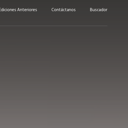
Ediciones Anteriores
Contáctanos
Buscador
uárez: “Las
Lucas Martínez Paz: “En
demos liderar y
tecnología, hay que invertir
aso por nuestros
con inteligencia, no por
ritos”
moda”
marzo 2026
EN PORTADA
febrero 2026