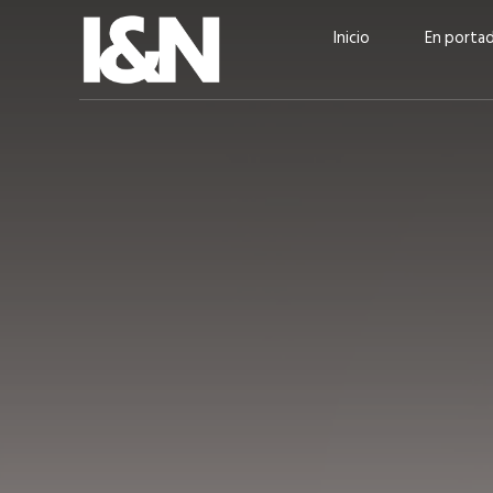
Inicio
En porta
Guatehuevo: medio siglo
“La sostenibilid
produciendo la proteína
el centro de Cer
más accesible para los
Ambev Guatema
guatemaltecos
Ricardo Urteaga
ACTUALIDAD
EN PORTADA
julio 2026
EN PORTADA
mayo 202