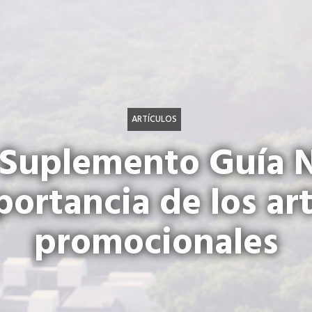
ARTÍCULOS
Suplemento Guía 
portancia de los art
promocionales