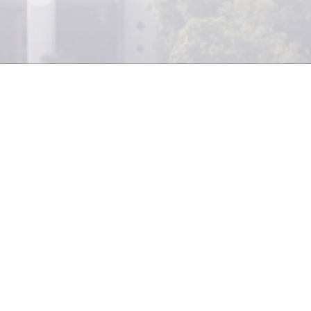
Un artículo promocional es un ele
capacidad de transmitir un mensaj
además es una estrategia visual 
contribuye al posicionamiento de 
nicación competitivo.
 son un método infalible para la promoción de la imag
uevos productos. Cada compañía siempre busca puntear
gran parte influya la calidad del producto o servicio que 
rimero sea reconocida por sus consumidores.