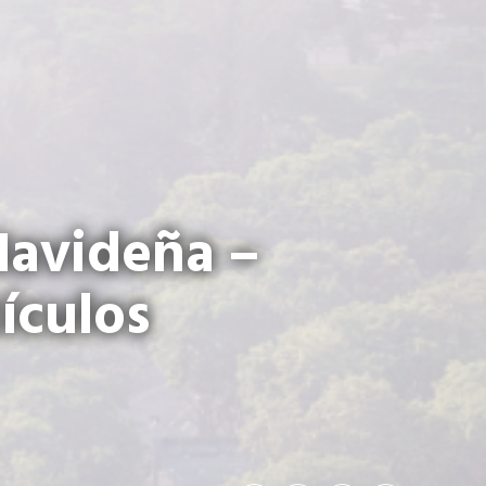
Navideña –
ículos