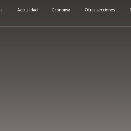
da
Actualidad
Economía
Otras secciones
“Invertir con propósito:
ad está en
cómo CBC impulsa su
Elizabeth S
vecería
crecimiento industrial a
mujeres po
la» –
través de la innovación y la
abrirnos p
sostenibilidad”
propios mé
6
EN PORTADA
abril 2026
EN PORTADA