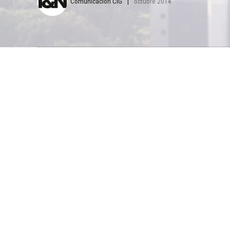
Comunicación CIG
octubre 2014
un medio de comu
Los promocionales
su marca y sus n
demás y aunque en 
importancia que p