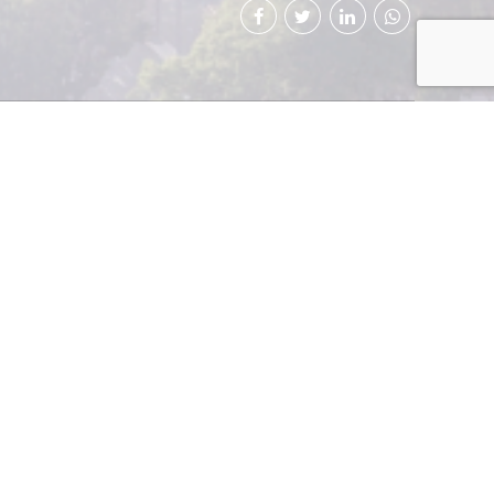
mento que tiene la
e con efectividad,
de bajo costo que
marcas a través de
en de una empresa,
 más alto que las
brinde, es de vital