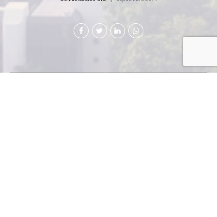
Alimentos
Maravilla,
S.A.
presentó la
nueva
imagen de
la bebida
De la Granja, así como la más reciente promoción en la
que invitan al consumidor a participar en un sorteo