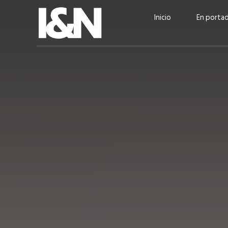
Inicio
En porta
Guatehuevo: medio siglo
“La sostenibilid
produciendo la proteína
el centro de Cer
más accesible para los
Ambev Guatema
guatemaltecos
Ricardo Urteaga
ACTUALIDAD
EN PORTADA
julio 2026
EN PORTADA
mayo 202