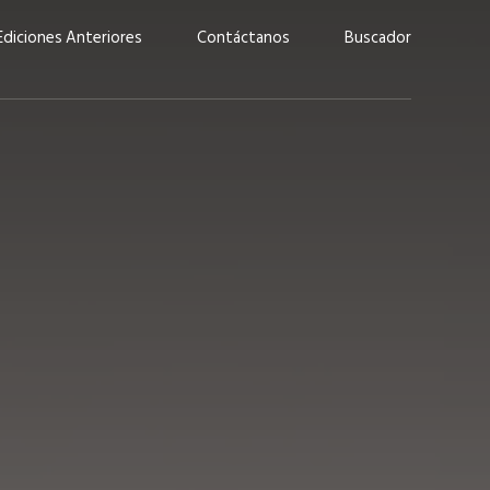
Ediciones Anteriores
Contáctanos
Buscador
uárez: “Las
Lucas Martínez Paz: “En
demos liderar y
tecnología, hay que invertir
aso por nuestros
con inteligencia, no por
ritos”
moda”
marzo 2026
EN PORTADA
febrero 2026