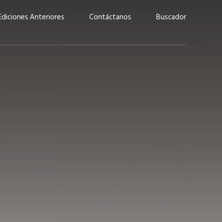
Ediciones Anteriores
Contáctanos
Buscador
uárez: “Las
Lucas Martínez Paz: “En
demos liderar y
tecnología, hay que invertir
aso por nuestros
con inteligencia, no por
ritos”
moda”
marzo 2026
EN PORTADA
febrero 2026