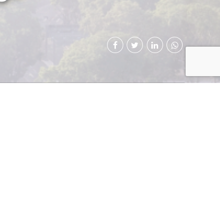
Continental ofreció
e la apertura de su
acio que pone a la
a de que ahí es “el