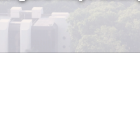
TEXTO: ISABEL BARRIOS
El pasado 19 de febrero, el Hotel Real Inter
un coctel en sus instalaciones, por motivo d
nuevo bar, Maya Lounge.
de encuentro y entretenimiento, Maya Lounge es un esp
 clientes toda una gama de preferencias, con la propuest
nza la noche”.