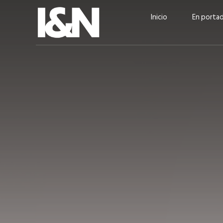
Inicio
En porta
Guatehuevo: medio siglo
“La sostenibilid
produciendo la proteína
el centro de Cer
más accesible para los
Ambev Guatema
guatemaltecos
Ricardo Urteaga
ACTUALIDAD
EN PORTADA
julio 2026
EN PORTADA
mayo 202