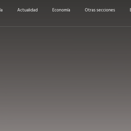
da
Actualidad
Economía
Otras secciones
“Invertir con propósito:
ad está en
cómo CBC impulsa su
Elizabeth S
vecería
crecimiento industrial a
mujeres po
la» –
través de la innovación y la
abrirnos p
sostenibilidad”
propios mé
6
EN PORTADA
abril 2026
EN PORTADA