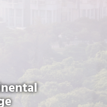
inental
ge