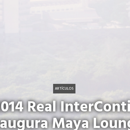
ARTÍCULOS
14 Real InterCont
naugura Maya Loun