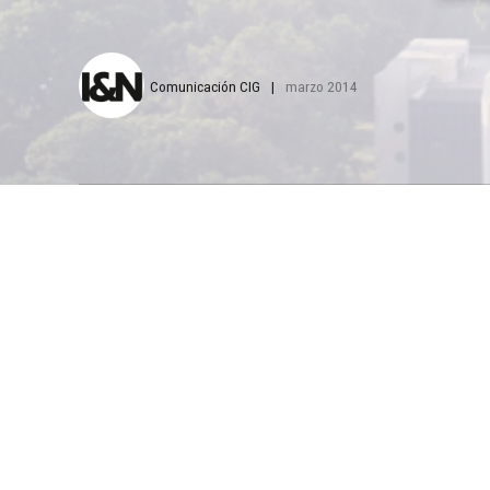
Comunicación CIG
marzo 2014
Más que un punto 
disposición de sus
lugar donde comie