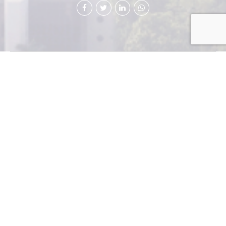
La Junta
Directiva de
Cámara de
Industria de
Guatemala
(CIG)
compartió
una cena navideña con un nutrido grupo de empresas
socias de la institución. En esta actividad, celebrada el 11
de diciembre recién pasado en el parque Mundo