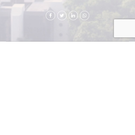
No hay peor problema
para un empresario
que la incertidumbre
de no saber si las reglas
del juego en un país
serán las mismas en un
período relativamente
largo.
Entre más estables