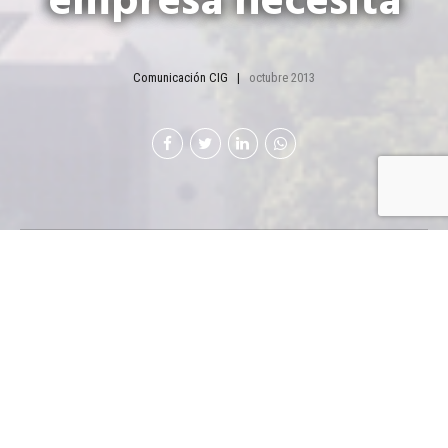
empresa necesita
Comunicación CIG
octubre 2013
Es una
herramienta que otorga confianza al usuario, posiciona
al fabricante, respalda al importador y defiende los