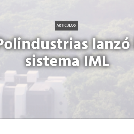
ARTÍCULOS
Polindustrias lanzó
sistema IML
al Polindustrias, socio de Cámara de Industria de Guatema