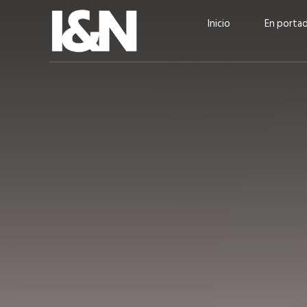
Inicio
En porta
Guatehuevo: medio siglo
“La sostenibilid
produciendo la proteína
el centro de Cer
más accesible para los
Ambev Guatema
guatemaltecos
Ricardo Urteaga
ACTUALIDAD
EN PORTADA
julio 2026
EN PORTADA
mayo 202