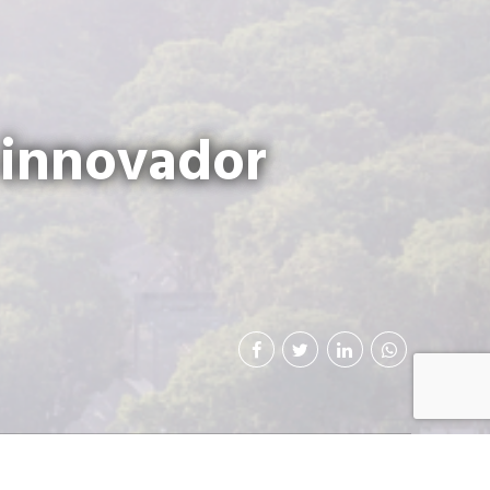
 innovador
la, introdujo al