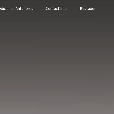
Ediciones Anteriores
Contáctanos
Buscador
uárez: “Las
Lucas Martínez Paz: “En
demos liderar y
tecnología, hay que invertir
aso por nuestros
con inteligencia, no por
ritos”
moda”
marzo 2026
EN PORTADA
febrero 2026