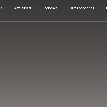
da
Actualidad
Economía
Otras secciones
“Invertir con propósito:
ad está en
cómo CBC impulsa su
Elizabeth S
vecería
crecimiento industrial a
mujeres po
la» –
través de la innovación y la
abrirnos p
sostenibilidad”
propios mé
6
EN PORTADA
abril 2026
EN PORTADA