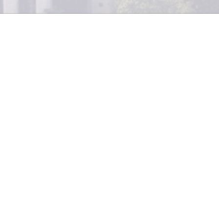
icantes de Alimentos (Grefal), adscrita a Cámara de Indu
nario a sus socios, titulado “Normas Internacionales
l comercio”. Participaron destacados expertos internaci
ituto Interamerica
n
o de Cooperación para la
 Rodrigo Astete (Chile), Guillermo Rossi (Argentina) y
o (Chile).Esta actividad tuvo como objetivo informar
obre las normativas y regulaciones nacionales,
rnacionales que inciden en el comercio de las industri
a característica regional pues participaron ejecutivos d
no también de El Salvador y de Honduras.Los particip
nerse al día con regulaciones que implican el ingreso 
industria alimenticia además del comercio de estos pr