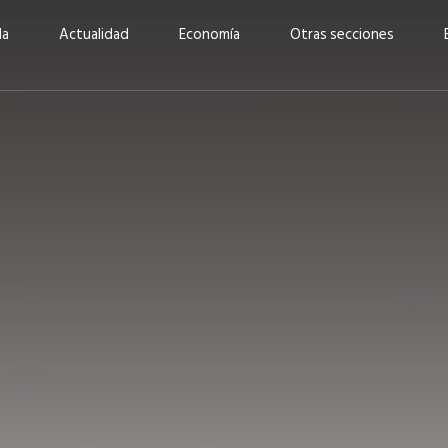
da
Actualidad
Economía
Otras secciones
“Invertir con propósito:
ad está en
cómo CBC impulsa su
Elizabeth S
vecería
crecimiento industrial a
mujeres po
la» –
través de la innovación y la
abrirnos p
sostenibilidad”
propios mé
6
EN PORTADA
abril 2026
EN PORTADA