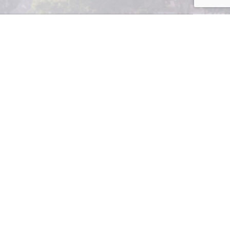
stria de Guatemala,
 para las medidas
onales como Lourdes
as de alimentos.El
e empresas no sólo
antes tuvieron la
de materias primas
oductos en el área