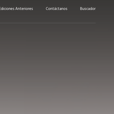
Ediciones Anteriores
Contáctanos
Buscador
uárez: “Las
Lucas Martínez Paz: “En
demos liderar y
tecnología, hay que invertir
aso por nuestros
con inteligencia, no por
ritos”
moda”
marzo 2026
EN PORTADA
febrero 2026