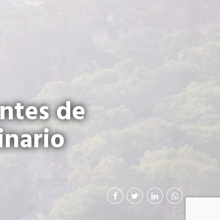
ntes de
inario