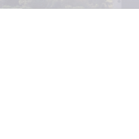
La Gremial de Fabr
impartió el semi
fitosanitarias y e
Fonalleras (Inst
Agricultura–
IICA),
Ana Marisa Corder
a las empresas s
regionales e inte
seminario tuvo un
de Guatemala, si
oportunidad de po
utilizadas en la 