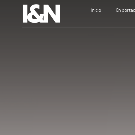
Inicio
En porta
Guatehuevo: medio siglo
“La sostenibilid
produciendo la proteína
el centro de Cer
más accesible para los
Ambev Guatema
guatemaltecos
Ricardo Urteaga
ACTUALIDAD
EN PORTADA
julio 2026
EN PORTADA
mayo 202