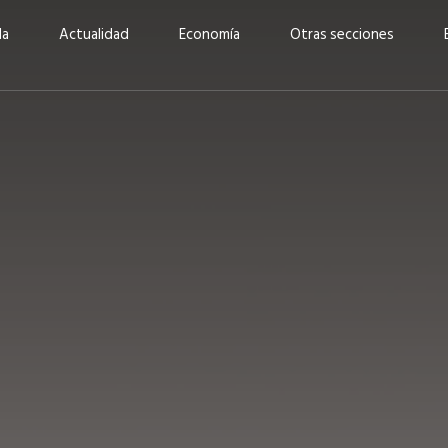
da
Actualidad
Economía
Otras secciones
“Invertir con propósito:
ad está en
cómo CBC impulsa su
Elizabeth S
vecería
crecimiento industrial a
mujeres po
la» –
través de la innovación y la
abrirnos p
sostenibilidad”
propios mé
6
EN PORTADA
abril 2026
EN PORTADA