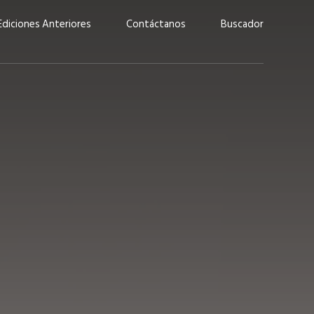
Ediciones Anteriores
Contáctanos
Buscador
uárez: “Las
Lucas Martínez Paz: “En
demos liderar y
tecnología, hay que invertir
aso por nuestros
con inteligencia, no por
ritos”
moda”
marzo 2026
EN PORTADA
febrero 2026