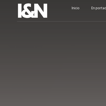
Inicio
En porta
Guatehuevo: medio siglo
“La sostenibilid
produciendo la proteína
el centro de Cer
más accesible para los
Ambev Guatema
guatemaltecos
Ricardo Urteaga
ACTUALIDAD
EN PORTADA
julio 2026
EN PORTADA
mayo 202