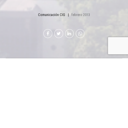
Comunicación CIG
febrero 2013
E
duardo Girón Benford y Óscar Emilio
Castillo Montano, son dos empresarios
que también integran la Junta Directiva
de Cámara de Industria de Guatemala. Ambos
tienen una participación activa en los proyectos
que desarrolla la institución además de compartir
su experiencia de trabajo en beneficio de la