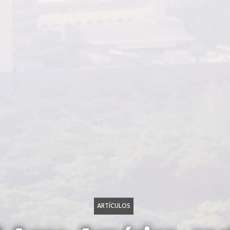
ARTÍCULOS