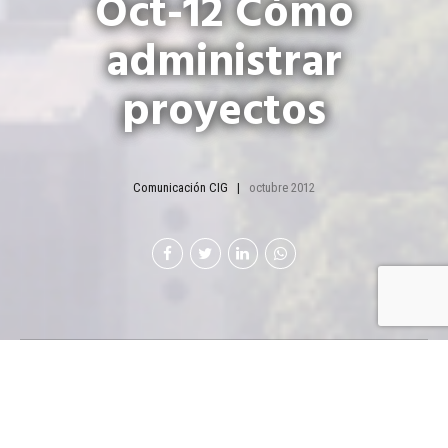
Oct-12 Cómo
administrar
proyectos
Comunicación CIG
octubre 2012
¿Q
ué tan importante es para ganar la
guerra, el ambiente de los
negocios?