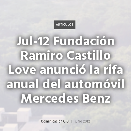
ARTÍCULOS
Jul-12 Fundación
Ramiro Castillo
Love anunció la rifa
anual del automóvil
Mercedes Benz
Comunicación CIG
junio 2012