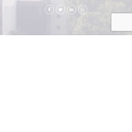
La Fundación
Ramiro
Castillo Love
anunció su
gran rifa
anual de un automóvil Mercedes Benz C-180, modelo
2012, a beneficio de su programa de alfabetización. Los
billetes de la rifa tienen un valor de Q200 y el sorteo se
llevará a cabo el jueves 20 de septiembre, a las 19 horas,
en el vestíbulo de Bi-Credit (Vía 6, 6-60, zona 4).