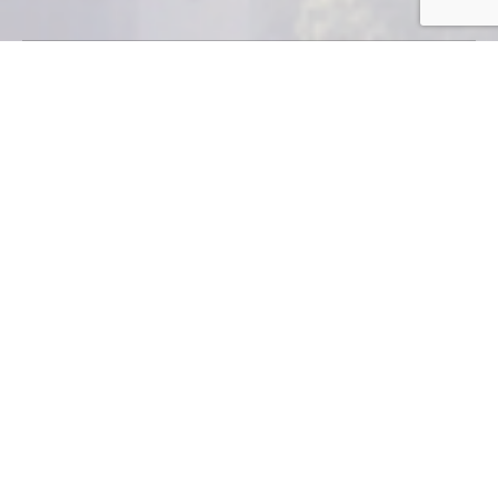
E
l Intecap cumple en 2012, 40 años de
haber sido fundado; ha formado y
capacitado a más de 3.5 millones de
trabajadores.
INDUSTRIA Y
NEGOCIOS
Este año el
Instituto Técnico
de Capacitación
y Productividad (Intecap) cumple 40 años de forjar un
mejor futuro de miles de guatemaltecos que gracias a
su modelo han contribuido no sólo al bienestar de sus