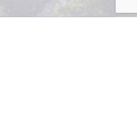
reos, pero esta
res, no fueron la
con sus ciudadanos.
vitud a quienes no