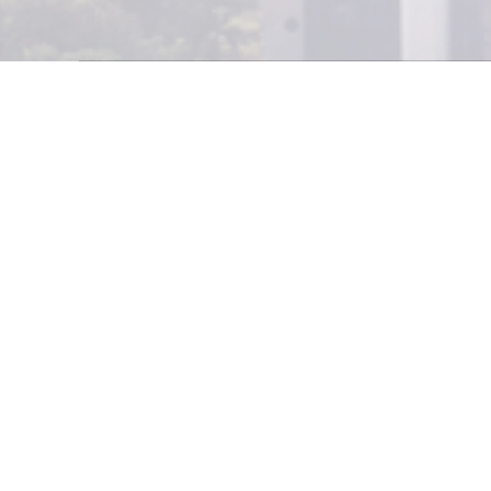
L
as dudas
circunstan
motivació
REDACCIÓN INDUS
Por declaraciones 
de Gobernación y d
se entiende que s
exculpar a nadie, 
madrugada del 25 
En primer lugar, a
Era vergonzoso qu