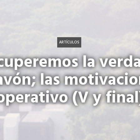
ARTÍCULOS
cuperemos la verda
avón; las motivacio
operativo (V y final