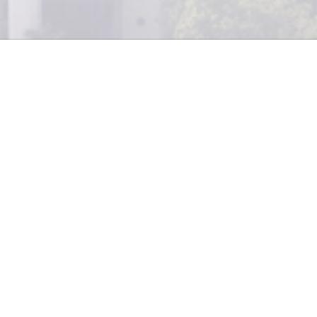
 y los matices surgen de la muerte de siete 
cia, aparte de las rigideces y acusaciones posterio
n del operativo.
TRIA Y NEGOCIOS
recientes de las entonces autoridades
e la Vicepresidencia de la República,
iempre han estado convencidas de no
pero ¿qué les consta de lo sucedido la
de septiembre de 2006?
firman, lo veían como una deuda histórica del Gobierno 
e un grupo de reos tuviera, literalmente, en la escla