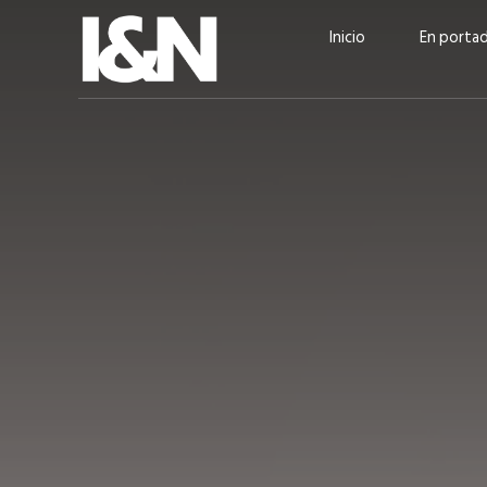
Inicio
En porta
Guatehuevo: medio siglo
“La sostenibilid
produciendo la proteína
el centro de Cer
más accesible para los
Ambev Guatema
guatemaltecos
Ricardo Urteaga
ACTUALIDAD
EN PORTADA
julio 2026
EN PORTADA
mayo 202