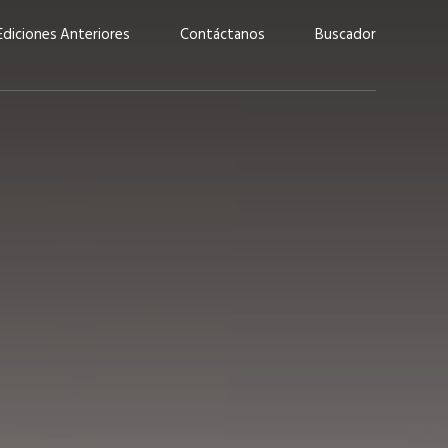
Ediciones Anteriores
Contáctanos
Buscador
uárez: “Las
Lucas Martínez Paz: “En
demos liderar y
tecnología, hay que invertir
aso por nuestros
con inteligencia, no por
ritos”
moda”
marzo 2026
EN PORTADA
febrero 2026