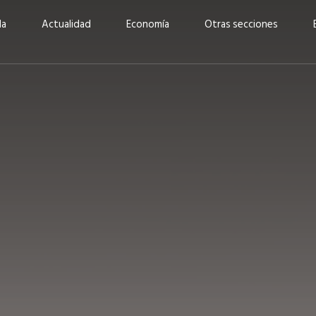
da
Actualidad
Economía
Otras secciones
“Invertir con propósito:
ad está en
cómo CBC impulsa su
Elizabeth S
vecería
crecimiento industrial a
mujeres po
la» –
través de la innovación y la
abrirnos p
sostenibilidad”
propios mé
6
EN PORTADA
abril 2026
EN PORTADA