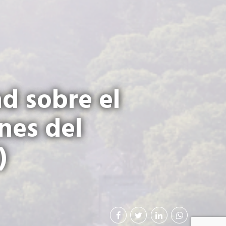
d sobre el
nes del
)