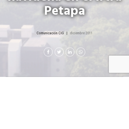
Petapa
Comunicación CIG
diciembre 2011
El pasado
25 de
noviembre
abrió