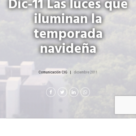
Dic-11 Las luces que
iluminan la
temporada
navideña
Comunicación CIG
diciembre 2011
Las luces