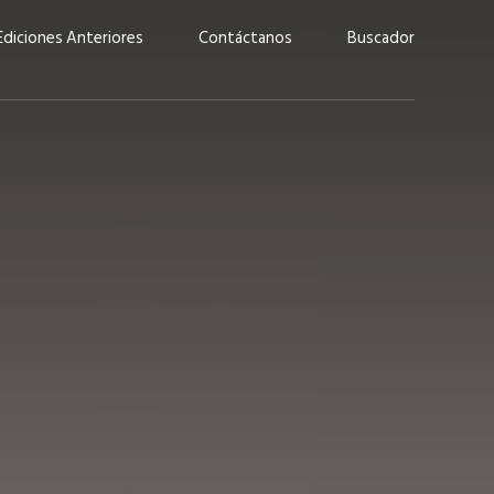
Ediciones Anteriores
Contáctanos
Buscador
uárez: “Las
Lucas Martínez Paz: “En
demos liderar y
tecnología, hay que invertir
aso por nuestros
con inteligencia, no por
ritos”
moda”
marzo 2026
EN PORTADA
febrero 2026