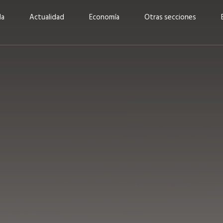
da
Actualidad
Economía
Otras secciones
“Invertir con propósito:
ad está en
cómo CBC impulsa su
Elizabeth S
vecería
crecimiento industrial a
mujeres po
la» –
través de la innovación y la
abrirnos p
sostenibilidad”
propios mé
6
EN PORTADA
abril 2026
EN PORTADA