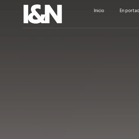
Inicio
En porta
Guatehuevo: medio siglo
“La sostenibilid
produciendo la proteína
el centro de Cer
más accesible para los
Ambev Guatema
guatemaltecos
Ricardo Urteaga
ACTUALIDAD
EN PORTADA
julio 2026
EN PORTADA
mayo 202