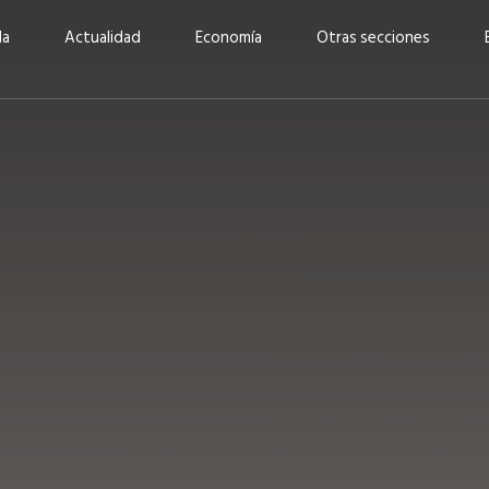
da
Actualidad
Economía
Otras secciones
“Invertir con propósito:
ad está en
cómo CBC impulsa su
Elizabeth S
vecería
crecimiento industrial a
mujeres po
la» –
través de la innovación y la
abrirnos p
sostenibilidad”
propios mé
6
EN PORTADA
abril 2026
EN PORTADA