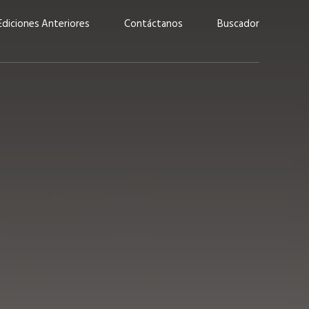
Ediciones Anteriores
Contáctanos
Buscador
uárez: “Las
Lucas Martínez Paz: “En
demos liderar y
tecnología, hay que invertir
aso por nuestros
con inteligencia, no por
ritos”
moda”
marzo 2026
EN PORTADA
febrero 2026