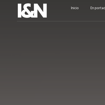
Inicio
En porta
Guatehuevo: medio siglo
“La sostenibilid
produciendo la proteína
el centro de Cer
más accesible para los
Ambev Guatema
guatemaltecos
Ricardo Urteaga
ACTUALIDAD
EN PORTADA
julio 2026
EN PORTADA
mayo 202