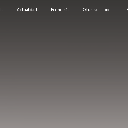
da
Actualidad
Economía
Otras secciones
“Invertir con propósito:
ad está en
cómo CBC impulsa su
Elizabeth S
vecería
crecimiento industrial a
mujeres po
la» –
través de la innovación y la
abrirnos p
sostenibilidad”
propios mé
6
EN PORTADA
abril 2026
EN PORTADA