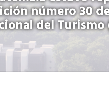
dición número 30 de 
cional del Turismo 
Guatemala estuvo representada en
30 de la Feria Internacional del
realizada en Madrid, España. A est
de representantes del Institut