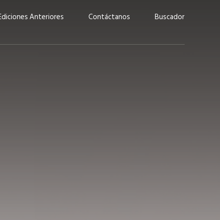
Ediciones Anteriores
Contáctanos
Buscador
uárez: “Las
Lucas Martínez Paz: “En
demos liderar y
tecnología, hay que invertir
aso por nuestros
con inteligencia, no por
ritos”
moda”
marzo 2026
EN PORTADA
febrero 2026