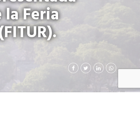
la Feria
(FITUR).
 la edición número
 Turismo (FITUR),
a actividad, además
o Guatemalteco de