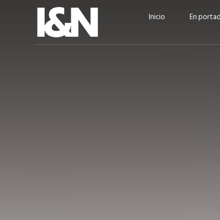
Inicio
En porta
Guatehuevo: medio siglo
“La sostenibilid
produciendo la proteína
el centro de Cer
más accesible para los
Ambev Guatema
guatemaltecos
Ricardo Urteaga
ACTUALIDAD
EN PORTADA
julio 2026
EN PORTADA
mayo 202