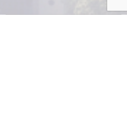
P
obladores de El Estor, Izabal, y comunidades
cercanas se han beneficiado con el apoyo de
esta compañía que, a pesar de no haber
iniciado la extracción de níquel, no ha detenido su
programa de Responsabilidad Social Empresaria (RSE).
La Compañía Guatemalteca de Níquel (CGN) aún no ha
iniciado la extracción de níquel en El Estor, Izabal. Sin
embargo, no ha detenido sus programas sociales en el
área. Apoya financieramente la infraestructura de la
zona y desarrolla programas de sensibilización
comunitaria y medio ambiente por medio de su