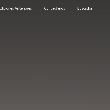
Ediciones Anteriores
Contáctanos
Buscador
uárez: “Las
Lucas Martínez Paz: “En
demos liderar y
tecnología, hay que invertir
aso por nuestros
con inteligencia, no por
ritos”
moda”
marzo 2026
EN PORTADA
febrero 2026