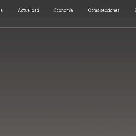
da
Actualidad
Economía
Otras secciones
“Invertir con propósito:
ad está en
cómo CBC impulsa su
Elizabeth S
vecería
crecimiento industrial a
mujeres po
la» –
través de la innovación y la
abrirnos p
sostenibilidad”
propios mé
6
EN PORTADA
abril 2026
EN PORTADA