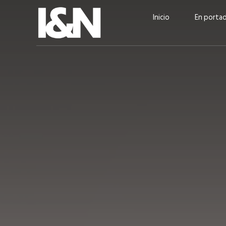
Inicio
En porta
Guatehuevo: medio siglo
“La sostenibilid
produciendo la proteína
el centro de Cer
más accesible para los
Ambev Guatema
guatemaltecos
Ricardo Urteaga
ACTUALIDAD
EN PORTADA
julio 2026
EN PORTADA
mayo 202