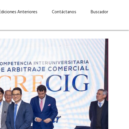
Ediciones Anteriores
Contáctanos
Buscador
uárez: “Las
Lucas Martínez Paz: “En
demos liderar y
tecnología, hay que invertir
aso por nuestros
con inteligencia, no por
ritos”
moda”