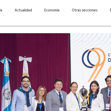
da
Actualidad
Economía
Otras secciones
“Invertir con propósito:
ad está en
cómo CBC impulsa su
Elizabeth S
vecería
crecimiento industrial a
mujeres po
la» –
través de la innovación y la
abrirnos p
sostenibilidad”
propios mé