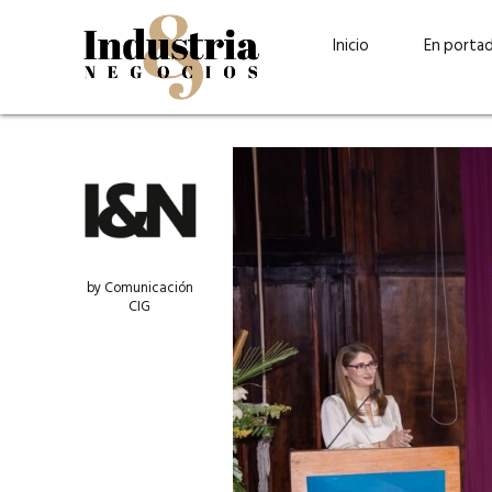
Inicio
En porta
by Comunicación
CIG
Guatehuevo: medio siglo
“La sostenibilid
produciendo la proteína
el centro de Cer
más accesible para los
Ambev Guatema
guatemaltecos
Ricardo Urteaga