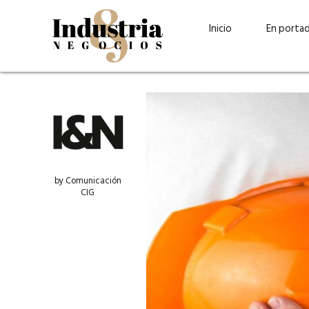
Inicio
En porta
by Comunicación
CIG
Guatehuevo: medio siglo
“La sostenibilid
produciendo la proteína
el centro de Cer
más accesible para los
Ambev Guatema
guatemaltecos
Ricardo Urteaga