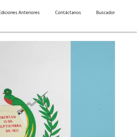
Ediciones Anteriores
Contáctanos
Buscador
uárez: “Las
Lucas Martínez Paz: “En
demos liderar y
tecnología, hay que invertir
aso por nuestros
con inteligencia, no por
ritos”
moda”