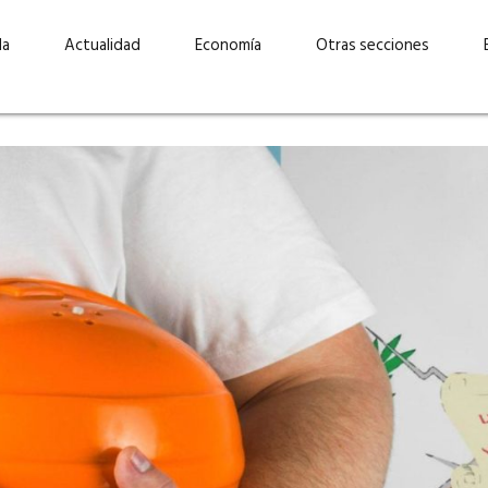
da
Actualidad
Economía
Otras secciones
“Invertir con propósito:
ad está en
cómo CBC impulsa su
Elizabeth S
vecería
crecimiento industrial a
mujeres po
la» –
través de la innovación y la
abrirnos p
sostenibilidad”
propios mé