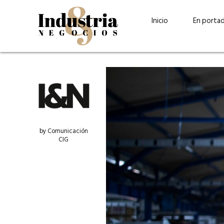
Inicio
En porta
by Comunicación
CIG
Guatehuevo: medio siglo
“La sostenibilid
produciendo la proteína
el centro de Cer
más accesible para los
Ambev Guatema
guatemaltecos
Ricardo Urteaga