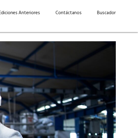
Ediciones Anteriores
Contáctanos
Buscador
uárez: “Las
Lucas Martínez Paz: “En
demos liderar y
tecnología, hay que invertir
aso por nuestros
con inteligencia, no por
ritos”
moda”