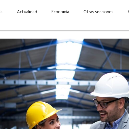
da
Actualidad
Economía
Otras secciones
“Invertir con propósito:
ad está en
cómo CBC impulsa su
Elizabeth S
vecería
crecimiento industrial a
mujeres po
la» –
través de la innovación y la
abrirnos p
sostenibilidad”
propios mé