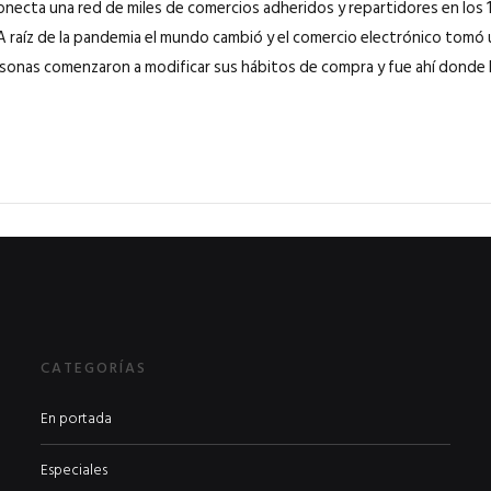
onecta una red de miles de comercios adheridos y repartidores en los 1
A raíz de la pandemia el mundo cambió y el comercio electrónico tomó 
onas comenzaron a modificar sus hábitos de compra y fue ahí donde 
CATEGORÍAS
En portada
Especiales