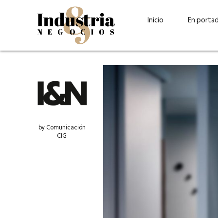
Inicio
En porta
by Comunicación
CIG
Guatehuevo: medio siglo
“La sostenibilid
produciendo la proteína
el centro de Cer
más accesible para los
Ambev Guatema
guatemaltecos
Ricardo Urteaga