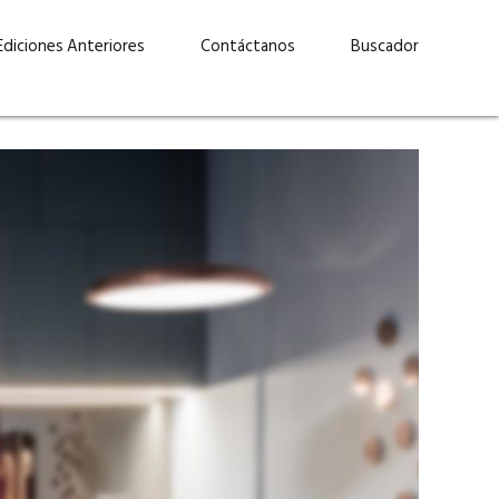
Ediciones Anteriores
Contáctanos
Buscador
uárez: “Las
Lucas Martínez Paz: “En
demos liderar y
tecnología, hay que invertir
aso por nuestros
con inteligencia, no por
ritos”
moda”