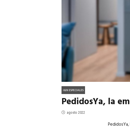
ACTUALIDAD
EN PORTADA
julio 2026
EN PORTADA
mayo 202
I&N ESPECIALES
PedidosYa, la em
agosto 2022
PedidosYa, 