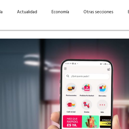
da
Actualidad
Economía
Otras secciones
“Invertir con propósito:
ad está en
cómo CBC impulsa su
Elizabeth S
vecería
crecimiento industrial a
mujeres po
la» –
través de la innovación y la
abrirnos p
sostenibilidad”
propios mé