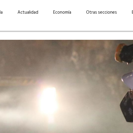
da
Actualidad
Economía
Otras secciones
“Invertir con propósito:
ad está en
cómo CBC impulsa su
Elizabeth S
vecería
crecimiento industrial a
mujeres po
la» –
través de la innovación y la
abrirnos p
sostenibilidad”
propios mé