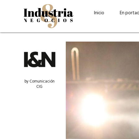
Inicio
En porta
by Comunicación
CIG
Guatehuevo: medio siglo
“La sostenibilid
produciendo la proteína
el centro de Cer
más accesible para los
Ambev Guatema
guatemaltecos
Ricardo Urteaga