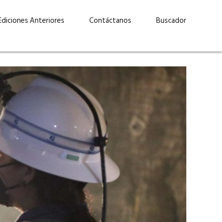
Ediciones Anteriores
Contáctanos
Buscador
uárez: “Las
Lucas Martínez Paz: “En
demos liderar y
tecnología, hay que invertir
aso por nuestros
con inteligencia, no por
ritos”
moda”