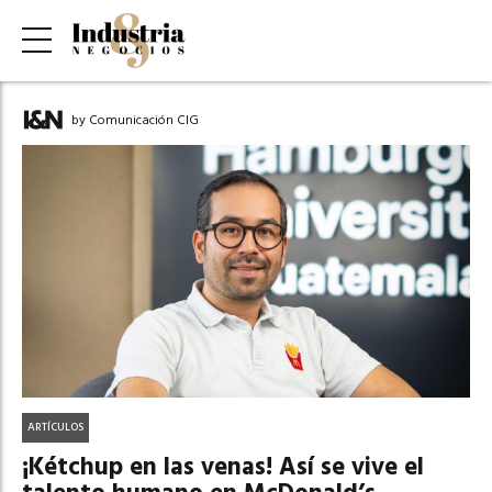
by Comunicación CIG
ARTÍCULOS
¡Kétchup en las venas! Así se vive el